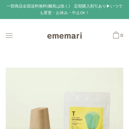
Skip
一部商品全国送料無料(離島は除く) 定期購入割引あり▶︎いつで
to
も変更・お休み・中止OK！
content
0