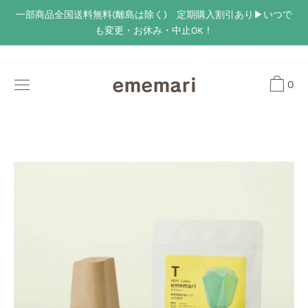
Skip
一部商品全国送料無料(離島は除く) 定期購入割引あり▶︎いつで
to
も変更・お休み・中止OK！
content
0